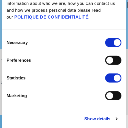
information about who we are, how you can contact us
Y a-t-il de la vérité là-dedans ?
and how we process personal data please read
our
POLITIQUE DE CONFIDENTIALITÉ
.
Consent
Necessary
Selection
Il est normal de se poser des questions et d'avoir des doutes sur les
Preferences
traitements médicaux et sur la façon dont ils peuvent nous affecter. Tout
le monde aimerait que les traitements médicaux soient efficaces pour
toutes les personnes et dans toutes les conditions. Les vaccins, comme
Statistics
tout autre produit médical, ne peuvent être garantis comme étant sûrs et
efficaces à 100 %. Il est parfois difficile de faire face à l'incertitude, et la
Marketing
peur ou l'aversion du risque sont parfaitement compréhensibles.
Show details
Que pourrais-je dire à quelqu'un fixé sur cette