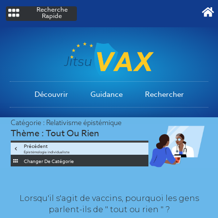
Recherche
Rapide
Découvrir
Guidance
Rechercher
Catégorie :
Relativisme épistémique
Thème :
Tout Ou Rien
Précédent
Épistémologie individualiste
Changer De Catégorie
Lorsqu'il s'agit de vaccins, pourquoi les gens
parlent-ils de " tout ou rien " ?