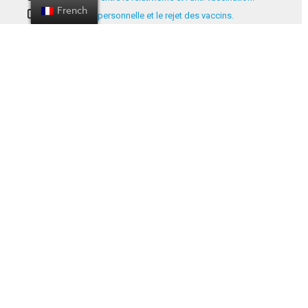
French
Sur l'intuition personnelle et le rejet des vaccins.
Liste des contributeurs
A propos du projet
Politique de
confidentialité
Contact us