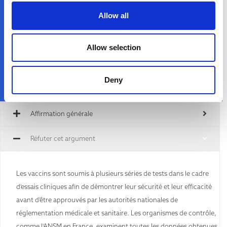
Que pourrais-je dire à quelqu'un fixé sur cette
Allow all
croyance ?
Allow selection
Deny
Affirmation générale
Réfuter cet argument
Les vaccins sont soumis à plusieurs séries de tests dans le cadre
d'essais cliniques afin de démontrer leur sécurité et leur efficacité
avant d'être approuvés par les autorités nationales de
réglementation médicale et sanitaire. Les organismes de contrôle,
comme l'ANSM en France, examinent toutes les données obtenues