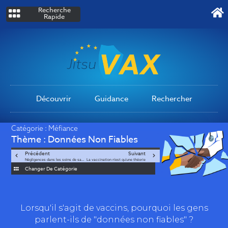
Recherche
Rapide
Découvrir
Guidance
Rechercher
Catégorie :
Méfiance
Thème :
Données Non Fiables
Précédent
Suivant
Négligences dans les soins de santé
La vaccination n'est qu'une théorie
Changer De Catégorie
Lorsqu'il s'agit de vaccins, pourquoi les gens
parlent-ils de "données non fiables" ?