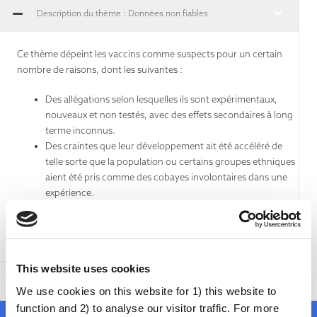
Description du thème : Données non fiables
Ce thème dépeint les vaccins comme suspects pour un certain
nombre de raisons, dont les suivantes :
Des allégations selon lesquelles ils sont expérimentaux,
nouveaux et non testés, avec des effets secondaires à long
terme inconnus.
Des craintes que leur développement ait été accéléré de
telle sorte que la population ou certains groupes ethniques
aient été pris comme des cobayes involontaires dans une
expérience.
Des doutes sur leur efficacité, souvent favorisés par une
mauvaise compréhension de la science et des statistiques
La croyance qu'ils causent des dommages à la santé
This website uses cookies
We use cookies on this website for 1) this website to
function and 2) to analyse our visitor traffic. For more