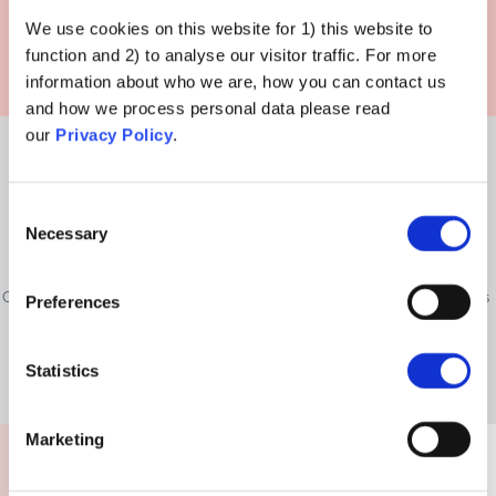
We use cookies on this website for 1) this website to
function and 2) to analyse our visitor traffic. For more
information about who we are, how you can contact us
and how we process personal data please read
Il est normal d'avoir des questions et des doutes sur les traitements
our
Privacy Policy
.
médicaux. Par exemple, certaines personnes peuvent s'inquiéter d'une
éventuelle surconsommation de vaccins, car d'autres médicaments,
Consent
comme les antibiotiques, sont parfois prescrits alors qu'ils ne sont pas
Necessary
Selection
nécessaires.
Comme tous les médicaments peuvent avoir des effets secondaires, nous
Preferences
ne voulons pas en abuser. Il est compréhensible de se demander si cela
s'applique également aux recommandations de vaccins.
Statistics
Marketing
Que pourrais-je dire à quelqu'un fixé sur cette
croyance ?