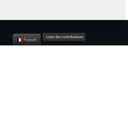
Liste des contributeurs
French
A propos du projet
Politique de
confidentialité
Contact us