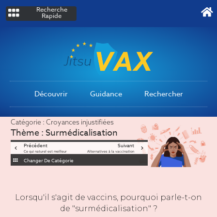
Recherche
Rapide
Découvrir
Guidance
Rechercher
Catégorie :
Croyances injustifiées
Thème :
Surmédicalisation
Précédent
Suivant
Ce qui naturel est meilleur
Alternatives à la vaccination
Changer De Catégorie
Lorsqu'il s'agit de vaccins, pourquoi parle-t-on
de "surmédicalisation" ?