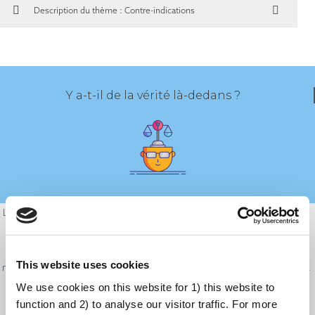
Description du thème : Contre-indications
Y a-t-il de la vérité là-dedans ?
Les contre-indications à la vaccination existent et les professionnels de la
santé doivent les prendre en considération avec sérieux. Il est donc
conseillé de poser des questions pour déterminer si l'on souffre d'une
This website uses cookies
maladie existante qui nous inquiète. Il est normal d'avoir des doutes sur la
façon dont un traitement médical peut interagir avec les maladies dont
We use cookies on this website for 1) this website to
function and 2) to analyse our visitor traffic. For more
on souffre, et de chercher à être rassuré à ce sujet.