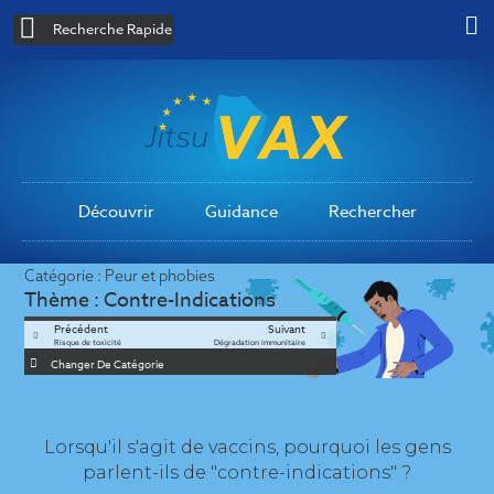
Recherche Rapide
Découvrir
Guidance
Rechercher
Catégorie :
Peur et phobies
Thème :
Contre-Indications
Précédent
Suivant
Risque de toxicité
Dégradation immunitaire
Changer De Catégorie
Lorsqu'il s'agit de vaccins, pourquoi les gens
parlent-ils de "contre-indications" ?