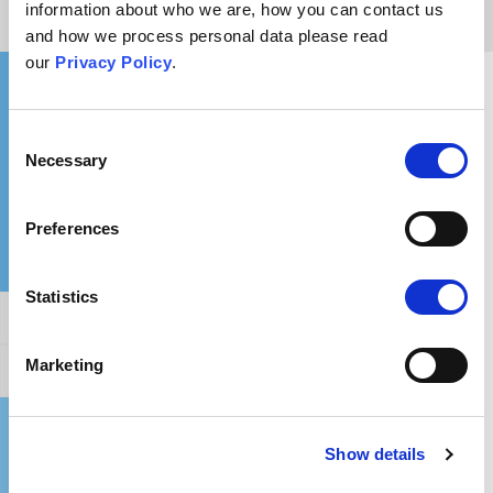
information about who we are, how you can contact us
and how we process personal data please read
our
Privacy Policy
.
Que pourrais-je dire à quelqu'un fixé sur cette
croyance ?
Consent
Necessary
Selection
Preferences
Statistics
Affirmation générale
Marketing
Réfuter cet argument
Où puis-je en savoir plus ?
Show details