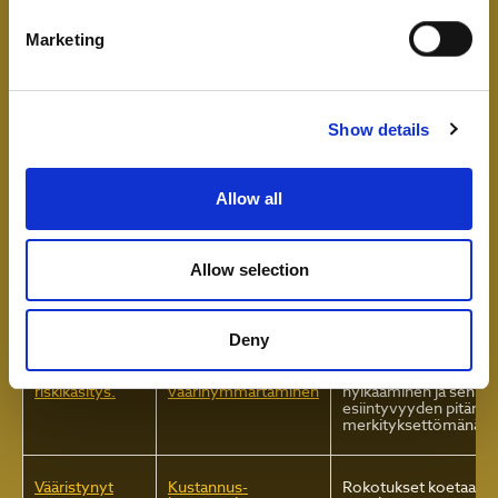
Marketing
Salaliittoajattelu
Keksitty uhka
Rokotuksella ehkäistä
olevia tauteja liioitella
niitä ei ole olemassa.
Show details
Vääristynyt
Rokottautumisen
Yleiset väitteet, joid
riskikäsitys.
tarpeettomuus
rokotukset ovat tarpe
tarpeettomia tai
merkityksettömiä.
Allow all
Vääristynyt
Tauti ei ole vakava
Sairaudet koetaan lap
Allow selection
riskikäsitys.
kehityksen ja
immuunijärjestelmän 
lieviksi tai jopa myönte
Deny
Vääristynyt
Riskin
Tautiin sairastumisen r
riskikäsitys.
väärinymmärtäminen
hylkääminen ja sen
esiintyvyyden pitämi
merkityksettömänä.
Vääristynyt
Kustannus-
Rokotukset koetaan