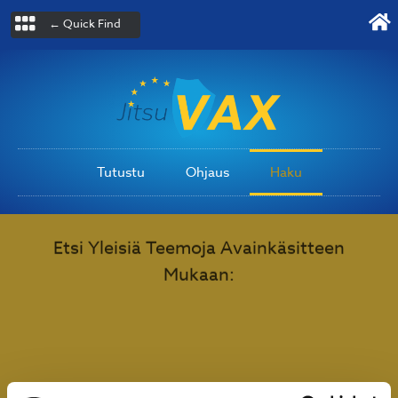
← Quick Find
Tutustu
Ohjaus
Haku
Etsi Yleisiä Teemoja Avainkäsitteen
Mukaan: