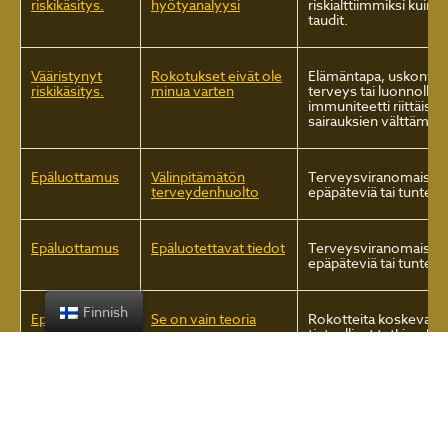
riskikäsitys.
hyötyanalyysi
riskialttiimmiksi kuin i
taudit.
Vääristynyt
Rokotukset eivät ole
Elämäntapa, uskonto,
riskikäsitys.
minua varten
terveys tai luonnollin
immuniteetti riittäisiv
sairauksien välttämise
Epäluottamus
Välinpitämätön
Terveysviranomaiset 
terveydenhuolto
epäpäteviä tai tunteet
Epäluottamus
Epäluotettavat tiedot
Terveysviranomaiset 
epäpäteviä tai tunteet
Finnish
Epäluottamus
Se on vain teoria
Rokotteita koskevat
tieteelliset tutkimukse
perustuvat kiistanalais
teorioihin.
Epäluottamus
Liioiteltu riski
Lääkintäviranomaiset
ylireagoivat ja käyttäv