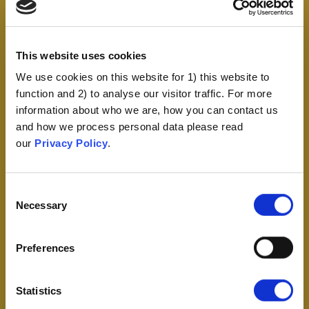
Attitude Root
Theme
Definition of the th
This website uses cookies
We use cookies on this website for 1) this website to
Salaliittoajattelu
Big Pharma
Lääkeyhtiöt vehkeilev
function and 2) to analyse our visitor traffic. For more
saadakseen voittoa i
kustannuksella tai
information about who we are, how you can contact us
testatakseen uusia lää
and how we process personal data please read
our
Privacy Policy
.
Salaliittoajattelu
Hallituksen
Terveydenhuoltovira
peittelytoimet
ja yritykset salailevat 
tietoja yleisöltä.
Consent
Necessary
Selection
Salaliittoajattelu
Väestönhallinta
Rokotteet ovat keino
steriloida, tyhjentää ta
olemassa olevaa väes
Preferences
Salaliittoajattelu
Syrjäytyneisiin
Rokotteiden tarkoitu
ryhmiin
vahingoittaa muita
Statistics
kohdistaminen
heikommassa asemas
olevia ryhmiä tai köyh