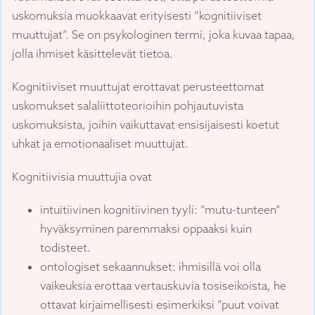
uskomuksia muokkaavat erityisesti ”kognitiiviset
muuttujat”. Se on psykologinen termi, joka kuvaa tapaa,
jolla ihmiset käsittelevät tietoa.
Kognitiiviset muuttujat erottavat perusteettomat
uskomukset salaliittoteorioihin pohjautuvista
uskomuksista, joihin vaikuttavat ensisijaisesti koetut
uhkat ja emotionaaliset muuttujat.
Kognitiivisia muuttujia ovat
intuitiivinen kognitiivinen tyyli: ”mutu-tunteen”
hyväksyminen paremmaksi oppaaksi kuin
todisteet.
ontologiset sekaannukset: ihmisillä voi olla
vaikeuksia erottaa vertauskuvia tosiseikoista, he
ottavat kirjaimellisesti esimerkiksi ”puut voivat