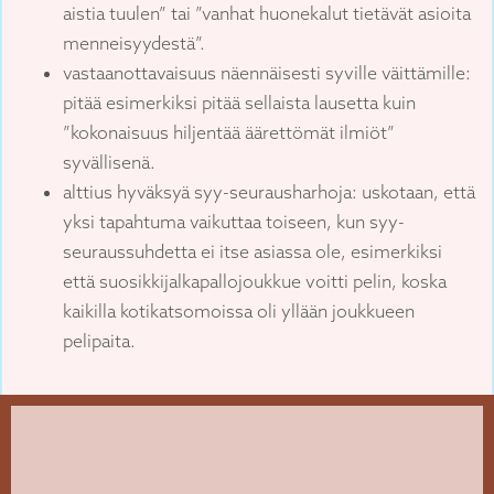
aistia tuulen” tai ”vanhat huonekalut tietävät asioita
menneisyydestä”.
vastaanottavaisuus näennäisesti syville väittämille:
pitää esimerkiksi pitää sellaista lausetta kuin
”kokonaisuus hiljentää äärettömät ilmiöt”
syvällisenä.
alttius hyväksyä syy-seurausharhoja: uskotaan, että
yksi tapahtuma vaikuttaa toiseen, kun syy-
seuraussuhdetta ei itse asiassa ole, esimerkiksi
että suosikkijalkapallojoukkue voitti pelin, koska
kaikilla kotikatsomoissa oli yllään joukkueen
pelipaita.