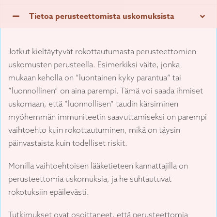
Tietoa perusteettomista uskomuksista
Jotkut kieltäytyvät rokottautumasta perusteettomien
uskomusten perusteella. Esimerkiksi väite, jonka
mukaan keholla on ”luontainen kyky parantua” tai
”luonnollinen” on aina parempi. Tämä voi saada ihmiset
uskomaan, että ”luonnollisen” taudin kärsiminen
myöhemmän immuniteetin saavuttamiseksi on parempi
vaihtoehto kuin rokottautuminen, mikä on täysin
päinvastaista kuin todelliset riskit.
Monilla vaihtoehtoisen lääketieteen kannattajilla on
perusteettomia uskomuksia, ja he suhtautuvat
rokotuksiin epäilevästi.
Tutkimukset ovat osoittaneet, että perusteettomia