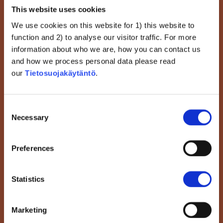
Tieteen kieltäminen
This website uses cookies
Yksimielisyyden Puute
We use cookies on this website for 1) this website to
Rokotusten Hyödyistä Ja
function and 2) to analyse our visitor traffic. For more
Teorioista
information about who we are, how you can contact us
and how we process personal data please read
Katso
our
Tietosuojakäytäntö
.
Consent
Necessary
Selection
Preferences
Statistics
Ylimedikalisaatio
Rokotteet Kuormittavat
Marketing