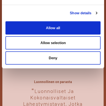
Immuunijärjestelmää Liikaa.
Ihmiset Saavat Liian Monta
Show details
Rokotetta Liian Aikaisin
Katso
Allow all
Allow selection
Deny
Luonnollinen on parasta
Luonnolliset Ja
Kokonaisvaltaiset
Lähestymistavat, Jotka