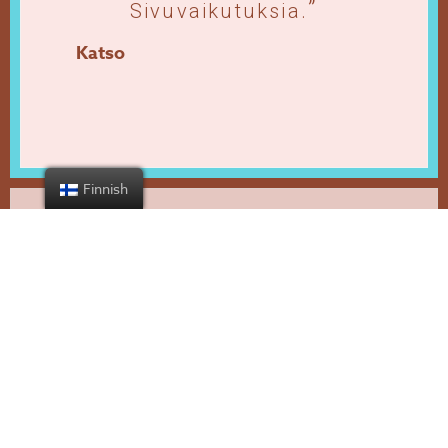
Sivuvaikutuksia.
Katso
Finnish
Järjetön syy-seuraussuhde
Epäuskottavat
Sivuvaikutukset Ja
Epäpuhtaudet (esim. Autismi
Tai Aktiiviset Virukset)