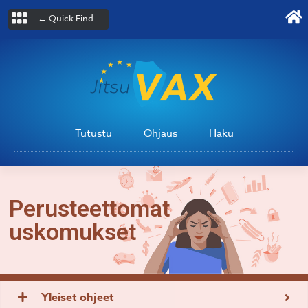
← Quick Find
Tutustu
Ohjaus
Haku
Perusteettomat
uskomukset
Yleiset ohjeet