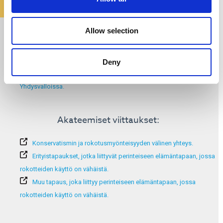
Lisätietoja:
Allow selection
Koronaan liittyvä väärän tiedon politiikka.
Rokotevastaisuuspolitiikka Euroopassa.
Deny
Politisoituminen ja koronarokotteiden vastustaminen
Yhdysvalloissa.
Akateemiset viittaukset:
Konservatismin ja rokotusmyönteisyyden välinen yhteys.
Erityistapaukset, jotka liittyvät perinteiseen elämäntapaan, jossa
rokotteiden käyttö on vähäistä.
Muu tapaus, joka liittyy perinteiseen elämäntapaan, jossa
rokotteiden käyttö on vähäistä.