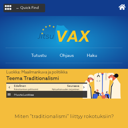
← Quick Find
Tutustu
Ohjaus
Haku
Luokka:
Maailmankuva ja politiikka
Teema
Traditionalismi
Edellinen
Seuraava
Rokottamisen politisointi
Nykyaikaisuuden torjuminen
Muuta Luokkaa
Miten ”traditionalismi” liittyy rokotuksiin?