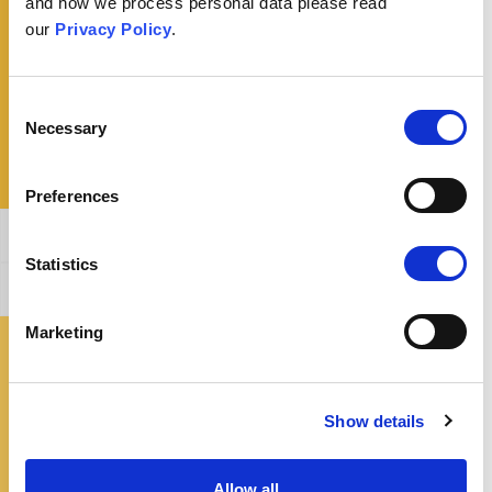
and how we process personal data please read
Mitä voisin sanoa jollekulle, joka uskoo vakaasti
our
Privacy Policy
.
tähän uskomukseen?
Consent
Necessary
Selection
Preferences
Yleinen Vahvistus
Statistics
Tämän väitteen kumoaminen
Marketing
Mistä saan lisätietoja?
Show details
Allow all