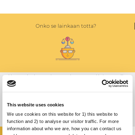
Onko se lainkaan totta?
Monet perinteistämme jäsentävät ja antavat merkityksen monille
teoillemme ja identiteeteillemme ja ovat siten osa meitä. Ihmisillä on
oikeus siihen, että terveydenhuollon ammattilaiset ottavat huomioon
heidän perinteensä ja että heitä kohdellaan kunnioittavasti riippumatta
This website uses cookies
heidän kulttuuritaustastaan.
We use cookies on this website for 1) this website to
function and 2) to analyse our visitor traffic. For more
information about who we are, how you can contact us