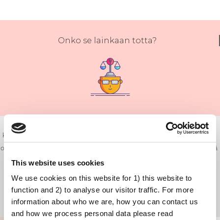
Onko se lainkaan totta?
On ymmärrettävää ajatella, että rokotusten taustalla olevat teoriat ovat
kiistanalaisia, koska tieteellinen tieto kehittyy keskustelun kautta. Tutkijat
ovat toisinaan eri mieltä. Voi olla vaikeaa selvittää, mitkä ovat hyväksyttyjä
tieteellisiä tosiasioita ja mistä vielä keskustellaan. Valitettavasti tutkijat
This website uses cookies
eivät aina kommunikoi tehokkaasti, kun he ovat päässeet
We use cookies on this website for 1) this website to
yhteisymmärrykseen jostakin asiasta.
function and 2) to analyse our visitor traffic. For more
information about who we are, how you can contact us
and how we process personal data please read