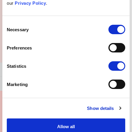
our
Privacy Policy
.
Mitä voisin sanoa jollekulle, joka uskoo vakaasti
tähän uskomukseen?
Consent
Necessary
Selection
Preferences
Statistics
Yleinen Vahvistus
Tämän väitteen kumoaminen
Marketing
Mistä saan lisätietoja?
Show details
Allow all