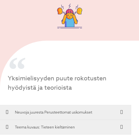
Yksimielisyyden puute rokotusten
hyödyistä ja teorioista
Neuvoja juuresta
Perusteettomat uskomukset
Teema kuvaus: Tieteen kieltäminen