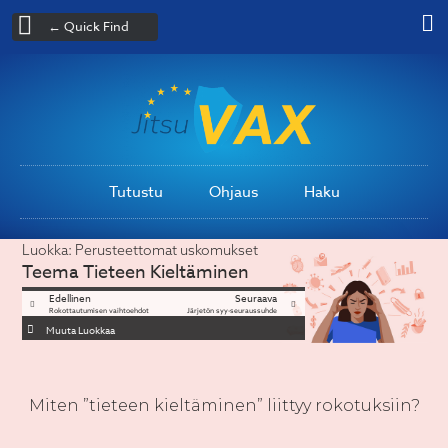
← Quick Find
Tutustu
Ohjaus
Haku
Luokka:
Perusteettomat uskomukset
Teema
Tieteen Kieltäminen
Edellinen
Seuraava
Rokottautumisen vaihtoehdot
Järjetön syy-seuraussuhde
Muuta Luokkaa
Miten ”tieteen kieltäminen” liittyy rokotuksiin?