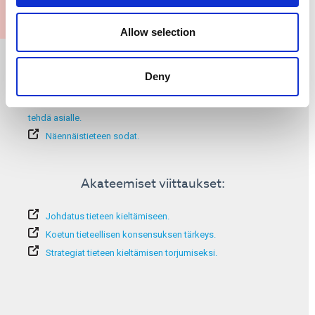
Allow selection
Lisätietoja:
Deny
Rokotteiden kieltäjät.
Tieteen kieltäminen: Miksi sitä tapahtuu ja viisi asiaa, joita voit
tehdä asialle.
Näennäistieteen sodat.
Akateemiset viittaukset:
Johdatus tieteen kieltämiseen.
Koetun tieteellisen konsensuksen tärkeys.
Strategiat tieteen kieltämisen torjumiseksi.