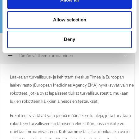
Allow selection
Deny
Yleinen Vahvistus
Tämän väitteen kumoaminen
Lääkealan turvallisuus- ja kehittämiskeskus Fimea ja Euroopan
lääkevirasto (European Medicines Agency EMA) hyväksyvät vain ne
rokotteet, jotka ovat läpäisseet tiukat turvallisuustestit, mukaan
lukien rokotteen kaikkien ainesosien testaukset.
Rokotteet sisältävät vain pieniä määriä kemikaaleja, joita tarvitaan
rokotteen turvalliseen siirtämiseen elimistöön, jossa rokote voi
opettaa immuunivasteen. Kohtaamme tällaisia kemikaaleja usein