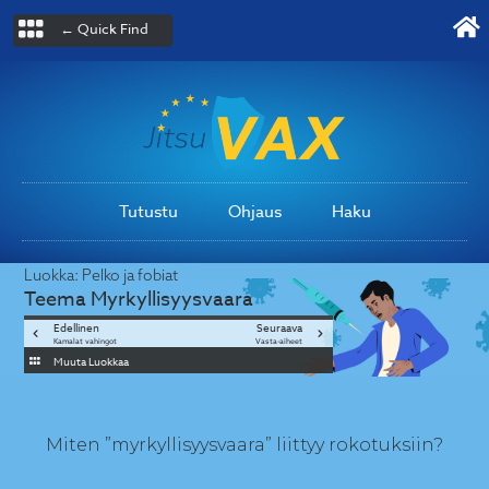
← Quick Find
Tutustu
Ohjaus
Haku
Luokka:
Pelko ja fobiat
Teema
Myrkyllisyysvaara
Edellinen
Seuraava
Kamalat vahingot
Vasta-aiheet
Muuta Luokkaa
Miten ”myrkyllisyysvaara” liittyy rokotuksiin?