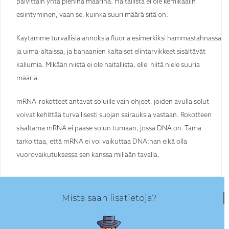
päivittäin yhtä pieninä määrinä. Haitallista ei ole kemikaalin
esiintyminen, vaan se, kuinka suuri määrä sitä on.
Käytämme turvallisia annoksia fluoria esimerkiksi hammastahnassa
ja uima-altaissa, ja banaanien kaltaiset elintarvikkeet sisältävät
kaliumia. Mikään niistä ei ole haitallista, ellei niitä niele suuria
määriä.
mRNA-rokotteet antavat soluille vain ohjeet, joiden avulla solut
voivat kehittää turvallisesti suojan sairauksia vastaan. Rokotteen
sisältämä mRNA ei pääse solun tumaan, jossa DNA on. Tämä
tarkoittaa, että mRNA ei voi vaikuttaa DNA:han eikä olla
vuorovaikutuksessa sen kanssa millään tavalla.
Mistä saan lisätietoja?