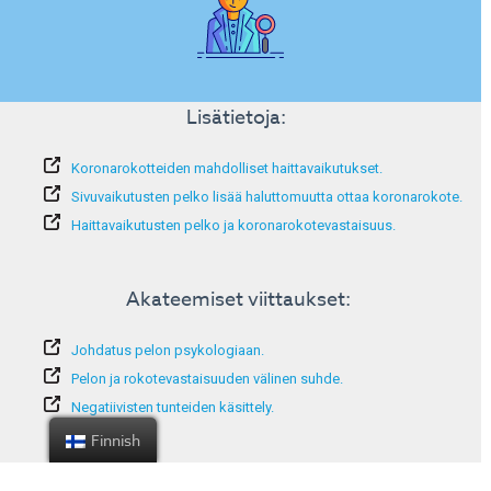
Lisätietoja:
Koronarokotteiden mahdolliset haittavaikutukset.
Sivuvaikutusten pelko lisää haluttomuutta ottaa koronarokote.
Haittavaikutusten pelko ja koronarokotevastaisuus.
Akateemiset viittaukset:
Johdatus pelon psykologiaan.
Pelon ja rokotevastaisuuden välinen suhde.
Negatiivisten tunteiden käsittely.
Finnish