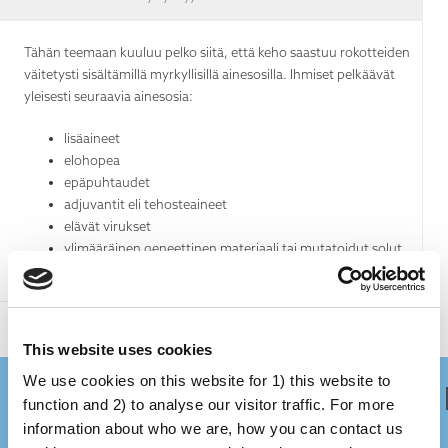
Tähän teemaan kuuluu pelko siitä, että keho saastuu rokotteiden
väitetysti sisältämillä myrkyllisillä ainesosilla. Ihmiset pelkäävät
yleisesti seuraavia ainesosia:
lisäaineet
elohopea
epäpuhtaudet
adjuvantit eli tehosteaineet
elävät virukset
ylimääräinen geneettinen materiaali tai mutatoidut solut,
jotka muuttavat DNA:ta.
This website uses cookies
We use cookies on this website for 1) this website to
Onko se lainkaan totta?
function and 2) to analyse our visitor traffic. For more
information about who we are, how you can contact us