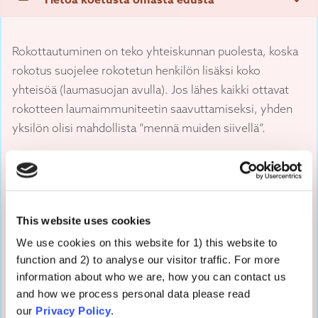
Rokottautuminen on teko yhteiskunnan puolesta, koska
rokotus suojelee rokotetun henkilön lisäksi koko
yhteisöä (laumasuojan avulla). Jos lähes kaikki ottavat
rokotteen laumaimmuniteetin saavuttamiseksi, yhden
yksilön olisi mahdollista ”mennä muiden siivellä”.
Ihmiset saattavat kokea hyötyvänsä muiden
rokotushalukkuudesta, jolloin heidän ei tarvitse kokea
epämiellyttävyyksiä tai altistaa itseään
haittavaikutuksilla. Kokeellisissa ja havainnoivissa
This website uses cookies
tutkimuksissa on dokumentoitu tämäntyyppistä
We use cookies on this website for 1) this website to
vapaamatkustamista.
function and 2) to analyse our visitor traffic. For more
information about who we are, how you can contact us
Ihmiset voivat perustella päätöstään, että he huolehtivat
and how we process personal data please read
omista (ja lastensa) eduista, jos he pitävät maailmaa
our
Privacy Policy
.