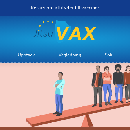
Resurs om attityder till vacciner
Upptäck
Vägledning
Sök