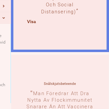
Och Social
Distansering)
Visa
e
ivid
Snålskjutsbeteende
och
Man Föredrar Att Dra
Nytta Av Flockimmunitet
Snarare Än Att Vaccinera