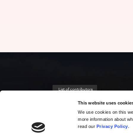
List of contributors
This website uses cookie
We use cookies on this webs
more information about wh
read our
Privacy Policy
.