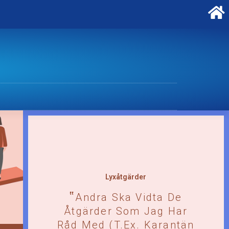
Lyxåtgärder
Andra Ska Vidta De
Åtgärder Som Jag Har
Råd Med (t.ex. Karantän