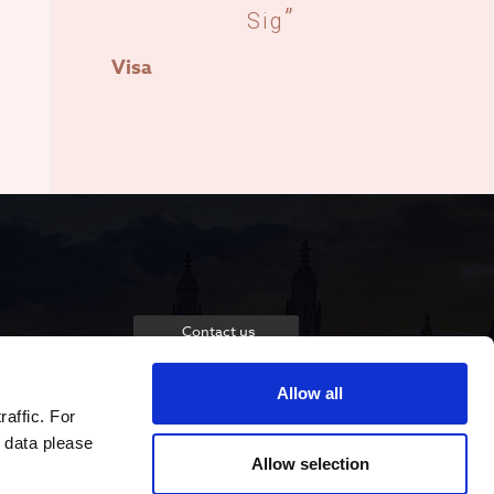
Sig
Visa
Contact us
Allow all
raffic. For
 data please
Allow selection