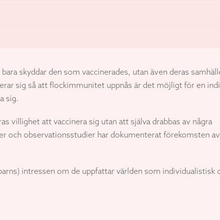
te bara skyddar den som vaccinerades, utan även deras samhäll
ar sig så att flockimmunitet uppnås är det möjligt för en ind
a sig.
s villighet att vaccinera sig utan att själva drabbas av några
udier och observationsstudier har dokumenterat förekomsten av
 barns) intressen om de uppfattar världen som individualistisk 