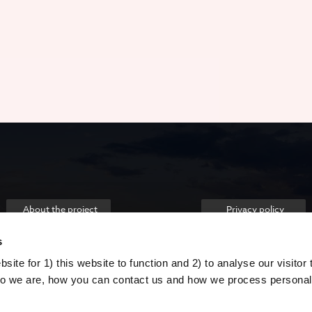
About the project
Privacy policy
s
ite for 1) this website to function and 2) to analyse our visitor t
o we are, how you can contact us and how we process personal