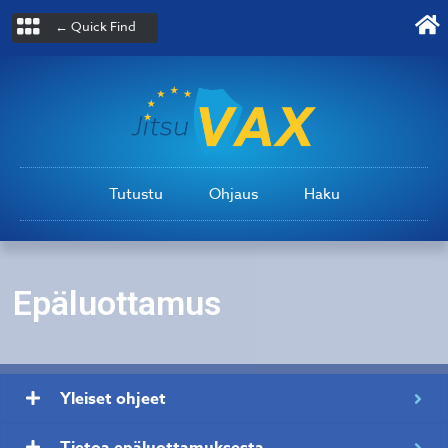
← Quick Find
Tutustu
Ohjaus
Haku
Epäluottamus
Yleiset ohjeet
Tietoa epäluottamuksesta