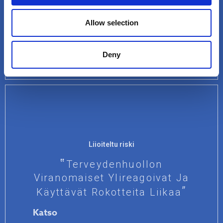
Taloudellisiin Intresseihin
Katso
Allow selection
Deny
Liioiteltu riski
Terveydenhuollon
Viranomaiset Ylireagoivat Ja
Käyttävät Rokotteita Liikaa
Katso