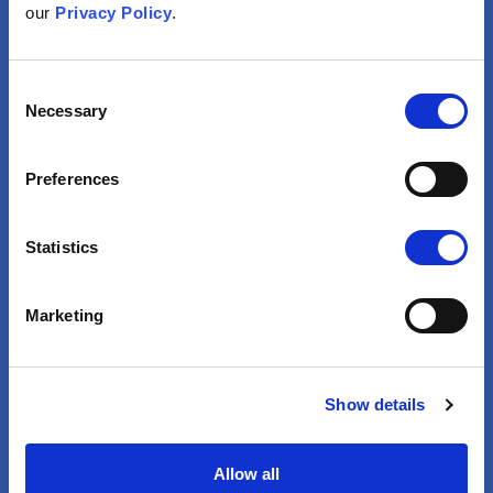
Tieteelliset Tutkimukset
our
Privacy Policy
.
Perustuvat Kiistanalaisiin
Teorioihin
Consent
Necessary
Selection
Katso
Preferences
Statistics
Marketing
Taloudelliset edut
Show details
Yrityksiltä Saadut
Rokotetiedot Perustuvat
Allow all