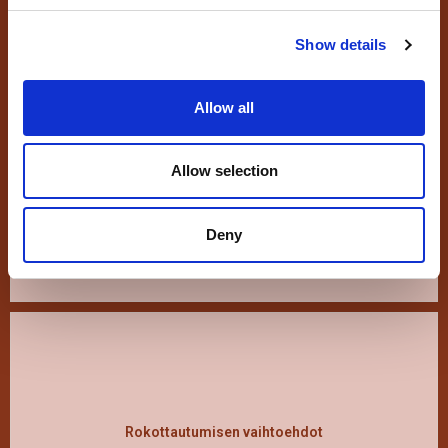
Show details
Sairaus häviää itsestään
Sairaus Häviää Itsestään
Allow all
Luonnollisen Kierron
Mukaisesti
Allow selection
Katso
Deny
Rokottautumisen vaihtoehdot