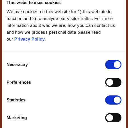
This website uses cookies
We use cookies on this website for 1) this website to
function and 2) to analyse our visitor traffic. For more
information about who we are, how you can contact us
Virheellinen logiikka
and how we process personal data please read
Käänteinen Todistustaakka
our
Privacy Policy
.
Ja Tilastojen Väärinkäyttö
Syy-Yhteyttä Koskevissa
Consent
Päätelmissä
Necessary
Selection
Katso
Preferences
Statistics
Marketing