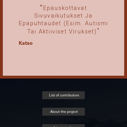
Epäuskottavat
Sivuvaikutukset Ja
Epäpuhtaudet (esim. Autismi
Tai Aktiiviset Virukset)
Katso
List of contributors
About the project