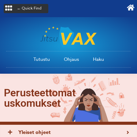
← Quick Find
Tutustu
Ohjaus
Haku
Perusteettomat
uskomukset
Yleiset ohjeet