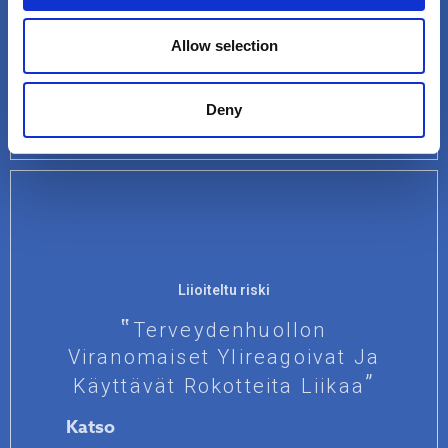
Taloudellisiin Intresseihin
Katso
Allow selection
Deny
Liioiteltu riski
Terveydenhuollon
Viranomaiset Ylireagoivat Ja
Käyttävät Rokotteita Liikaa
Katso