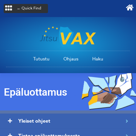
← Quick Find
Tutustu
Ohjaus
Haku
Epäluottamus
Yleiset ohjeet
Tietoa epäluottamuksesta