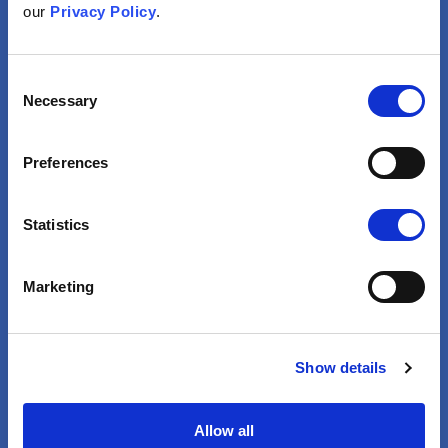
Tieteelliset Tutkimukset
our
Privacy Policy
.
Perustuvat Kiistanalaisiin
Teorioihin
Consent
Necessary
Selection
Katso
Preferences
Statistics
Marketing
Taloudelliset edut
Show details
Yrityksiltä Saadut
Rokotetiedot Perustuvat
Allow all