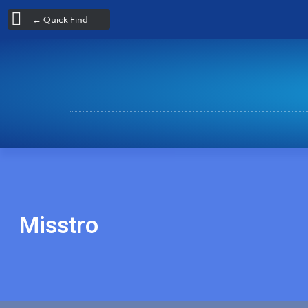
← Quick Find
Misstro