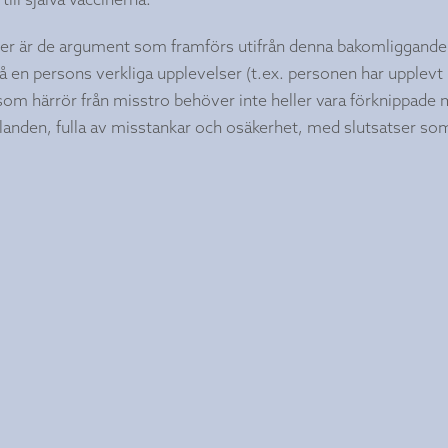
r är de argument som framförs utifrån denna bakomliggande
på en persons verkliga upplevelser (t.ex. personen har upplevt
som härrör från misstro behöver inte heller vara förknippade
ttalanden, fulla av misstankar och osäkerhet, med slutsatser so