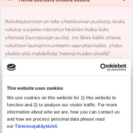
Rokottautuminen on teko yhteiskunnan puolesta, koska
rokotus suojelee rokotetun henkilön lisäksi koko
yhteisöä (laumasuojan avulla). Jos lähes kaikki ottavat
rokotteen laumaimmuniteetin saavuttamiseksi, yhden
yksilön olisi mahdollista ”mennä muiden siivellä”.
Ihmiset saattavat kokea hyötyvänsä muiden
rokotushalukkuudesta, jolloin heidän ei tarvitse kokea
epämiellyttävyyksiä tai altistaa itseään
This website uses cookies
haittavaikutuksilla. Kokeellisissa ja havainnoivissa
We use cookies on this website for 1) this website to
tutkimuksissa on dokumentoitu tämäntyyppistä
function and 2) to analyse our visitor traffic. For more
vapaamatkustamista.
information about who we are, how you can contact us
and how we process personal data please read
Ihmiset voivat perustella päätöstään, että he huolehtivat
our
Tietosuojakäytäntö
.
omista (ja lastensa) eduista, jos he pitävät maailmaa