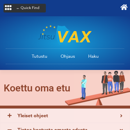
← Quick Find
Tutustu
Ohjaus
Haku
Koettu oma etu
Yleiset ohjeet
Tietoa koetusta omasta edusta