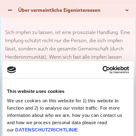
Über vermeintliche Eigeninteressen
Sich impfen zu lassen, ist eine prosoziale Handlung. Eine
Impfung schützt nicht nur die Person, die sich impfen
lässt, sondern auch die gesamte Gemeinschaft (durch
Herdenimmunität). Wenn sich fast alle impfen lassen
und Herdenimmunität erreicht wird, könnten sich
Einzelne auf den Schutz der Geimpften verlassen.
Manche Menschen glauben, dass sie vom Verhalten
This website uses cookies
anderer profitieren können, ohne selbst
We use cookies on this website for 1) this website to
Unannehmlichkeiten und Risiken auf sich nehmen zu
function and 2) to analyse our visitor traffic. For more
müssen. Experimente und Beobachtungsstudien haben
information about who we are, how you can contact us
gezeigt, dass diese Art von Trittbrettfahren auch in
and how we process personal data please read
Bezug auf Impfungen auftritt.
our
DATENSCHUTZRICHTLINIE
.