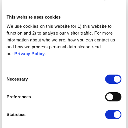
Choroba nie jest poważna
This website uses cookies
Choroby uznawane są za niegroźne, a nawet zbawienne
We use cookies on this website for 1) this website to
dla rozwoju dzieci oraz układu odpornościowego
function and 2) to analyse our visitor traffic. For more
information about who we are, how you can contact us
Szczepienia są zbędne
and how we process personal data please read
our
Privacy Policy
.
Ogólna argumentacja obrazująca szczepienia jako coś
niepotrzebnego, zbytecznego, mało istotnego
Consent
Trypanofobia
Necessary
Selection
Argumenty, w których mówi się o ogromnym strachu
Preferences
przed zastrzykami lub igłami do wstrzyknięć
podskórnych
Statistics
Upośledzanie odporności