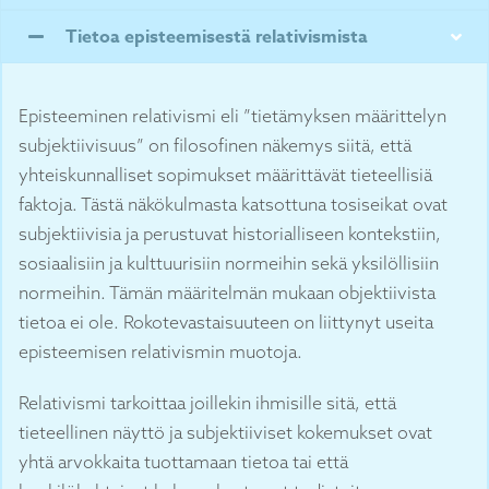
Tietoa episteemisestä relativismista
Episteeminen relativismi eli ”tietämyksen määrittelyn
subjektiivisuus” on filosofinen näkemys siitä, että
yhteiskunnalliset sopimukset määrittävät tieteellisiä
faktoja. Tästä näkökulmasta katsottuna tosiseikat ovat
subjektiivisia ja perustuvat historialliseen kontekstiin,
sosiaalisiin ja kulttuurisiin normeihin sekä yksilöllisiin
normeihin. Tämän määritelmän mukaan objektiivista
tietoa ei ole. Rokotevastaisuuteen on liittynyt useita
episteemisen relativismin muotoja.
Relativismi tarkoittaa joillekin ihmisille sitä, että
tieteellinen näyttö ja subjektiiviset kokemukset ovat
yhtä arvokkaita tuottamaan tietoa tai että