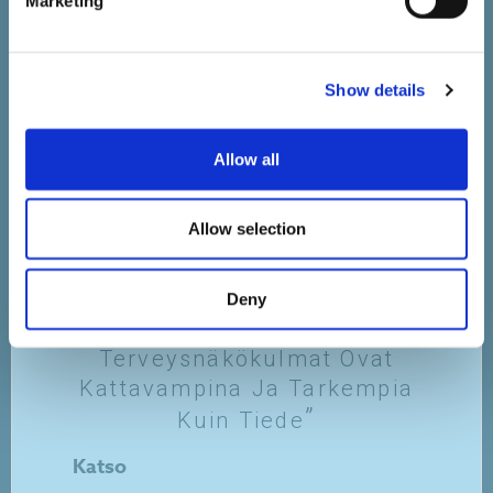
Marketing
Katso
Show details
Allow all
Allow selection
Episteeminen ylivertaisuus
Deny
Vaihtoehtoiset
Terveysnäkökulmat Ovat
Kattavampina Ja Tarkempia
Kuin Tiede
Katso