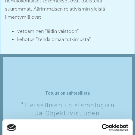
henkilökohtaiset kokemukset ovat todisteita
suuremmat. Äärimmäisen relativismin yleisiä
ilmentymiä ovat
vetoaminen ”äidin vaistoon”
kehotus ”tehdä omaa tutkimusta”.
Totuus on suhteellista
Tieteellisen Epistemologian
Ja Objektiivisuuden
Kieltäminen Väittäen, Että
Tieto On Suhteellista