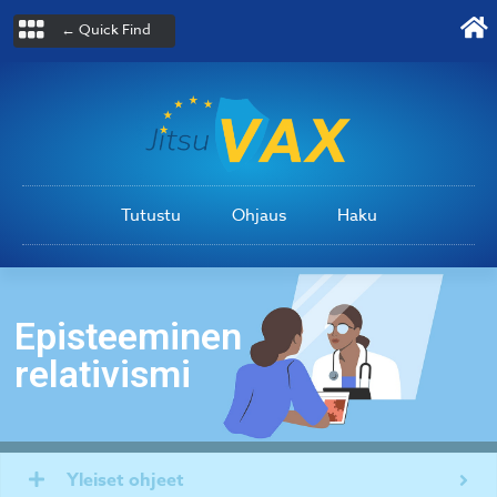
← Quick Find
Tutustu
Ohjaus
Haku
Episteeminen
relativismi
Yleiset ohjeet