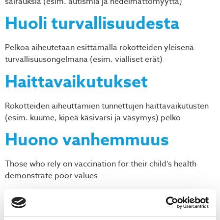
sairauksia (esim. autismia ja hedelmättömyyttä)
Huoli turvallisuudesta
Pelkoa aiheutetaan esittämällä rokotteiden yleisenä
turvallisuusongelmana (esim. vialliset erät)
Haittavaikutukset
Rokotteiden aiheuttamien tunnettujen haittavaikutusten
(esim. kuume, kipeä käsivarsi ja väsymys) pelko
Huono vanhemmuus
Those who rely on vaccination for their child’s health
demonstrate poor values
Antiutilitarismi