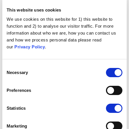
Ei ole moraalisesti oikein uhrata yksilön etua usean
yksilön edun hyväksi
This website uses cookies
Terveys ei ole
We use cookies on this website for 1) this website to
function and 2) to analyse our visitor traffic. For more
liiketoimintaa
information about who we are, how you can contact us
and how we process personal data please read
Lääkeyhtiöiden tekemät voitot ovat moraalittomia
our
Privacy Policy
.
Irtosuhteiden
Consent
harrastaminen
Necessary
Selection
Ihmisen papilloomavirusrokote (HPV) kannustaisi seksiin
Preferences
jo nuorena
Abortin vastainen kanta
Statistics
Moraalinen suuttumus abortoitujen sikiöiden solujen tai
kudosten käytöstä rokotteiden tuotannossa
Marketing