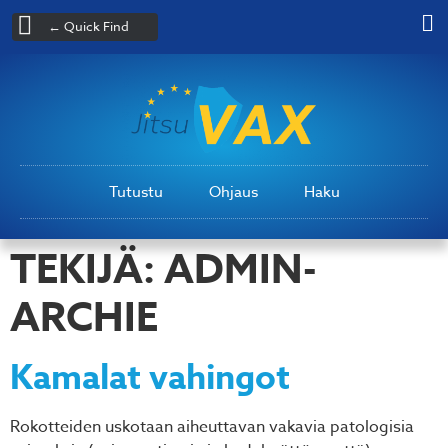
← Quick Find
Tutustu
Ohjaus
Haku
TEKIJÄ:
ADMIN-
ARCHIE
Kamalat vahingot
Rokotteiden uskotaan aiheuttavan vakavia patologisia