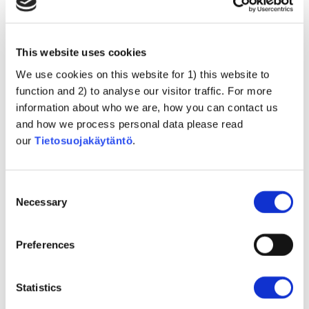
Nykyaikaisuuden
torjuminen
This website uses cookies
We use cookies on this website for 1) this website to
Nykyaikaista teknologiaa välttelevää elämäntyyliä
function and 2) to analyse our visitor traffic. For more
noudattavien ihmisten huolenaiheet
information about who we are, how you can contact us
and how we process personal data please read
Traditionalismi
our
Tietosuojakäytäntö
.
Adhering to one’s own cultural tradition is deemed more
important than vaccination
Consent
Necessary
Selection
Rokottamisen politisointi
Preferences
Poliittiset ja taloudelliset tavoitteet muokkaavat
rokotusten taustalla olevaa tiedettä ja toimintaa
Statistics
Liberalismi