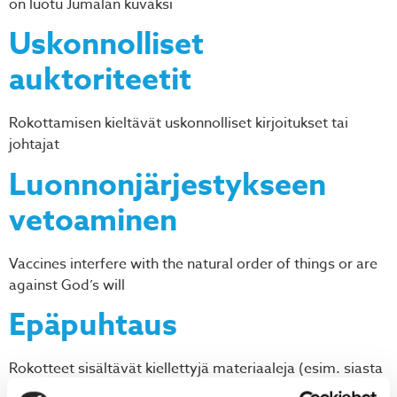
on luotu Jumalan kuvaksi
Uskonnolliset
auktoriteetit
Rokottamisen kieltävät uskonnolliset kirjoitukset tai
johtajat
Luonnonjärjestykseen
vetoaminen
Vaccines interfere with the natural order of things or are
against God’s will
Epäpuhtaus
Rokotteet sisältävät kiellettyjä materiaaleja (esim. siasta
valmistettuja tuotteita ja sikiön soluja)