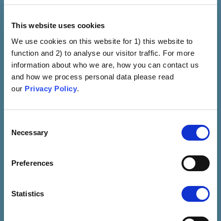
This website uses cookies
We use cookies on this website for 1) this website to
function and 2) to analyse our visitor traffic. For more
Amenințare inventată
information about who we are, how you can contact us
Bolile Care Pot Fi Prevenite
and how we process personal data please read
Prin Vaccinare Sunt
our
Privacy Policy
.
Exagerate Sau Nu Există
Vizualizați
Consent
Necessary
Selection
Preferences
Statistics