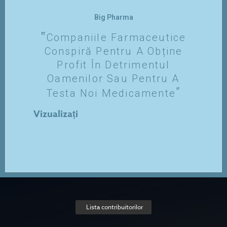
Big Pharma
Companiile Farmaceutice
Conspiră Pentru A Obține
Profit În Detrimentul
Oamenilor Sau Pentru A
Testa Noi Medicamente
Vizualizați
Lista contribuitorilor