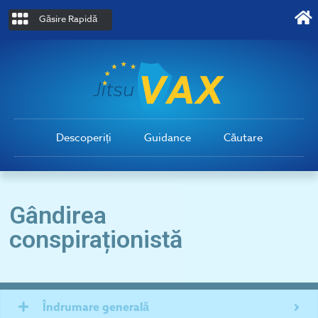
Găsire Rapidă
Descoperiți
Guidance
Căutare
Gândirea
conspiraționistă
Îndrumare generală