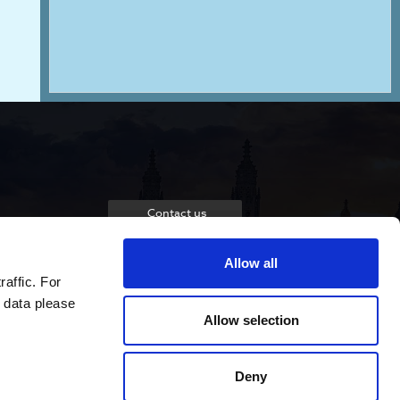
Contact us
Allow all
raffic. For
 data please
Allow selection
Deny