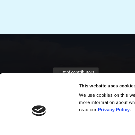
List of contributors
This website uses cookie
We use cookies on this webs
more information about wh
read our
Privacy Policy
.