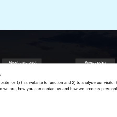
About the project
Privacy policy
s
ite for 1) this website to function and 2) to analyse our visitor t
o we are, how you can contact us and how we process personal