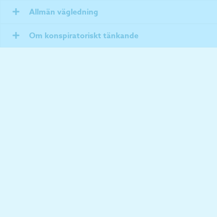
Allmän vägledning
Om konspiratoriskt tänkande