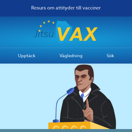
Resurs om attityder till vacciner
Upptäck
Vägledning
Sök