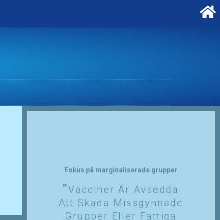
Fokus på marginaliserade grupper
Vacciner Är Avsedda
Att Skada Missgynnade
Grupper Eller Fattiga