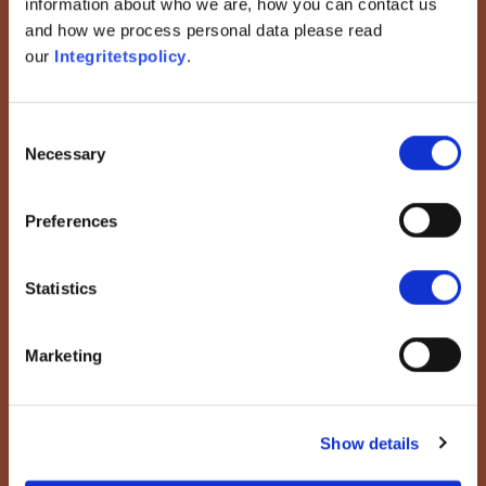
information about who we are, how you can contact us
Vaccineringens Fördelar Och
and how we process personal data please read
Teorier
our
Integritetspolicy
.
Visa
Consent
Necessary
Selection
Preferences
Statistics
Övermedikalisering
Marketing
Vacciner Överbelastar
Immunsystemet. Folk Får
Show details
För Många Vacciner För
Tidigt.