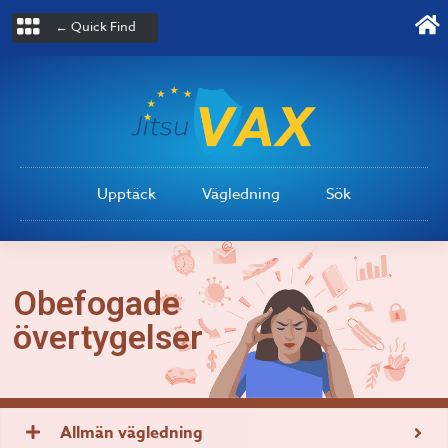
← Quick Find
Upptäck
Vägledning
Sök
Obefogade
övertygelser
Allmän vägledning