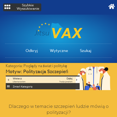
Szybkie
Wyszukiwanie
Odkryj
Wytyczne
Szukaj
Kategoria:
Poglądy na świat i politykę
Motyw:
Polityzacja Szczepień
Wstecz
Dalej
Libertarianizm
Tradycjonalizm
Zmień Kategorię
Dlaczego w temacie szczepień ludzie mówią o
polityzacji?