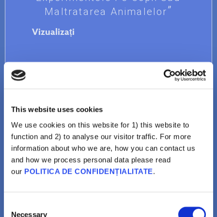
Maltratarea Animalelor
Vizualizați
This website uses cookies
We use cookies on this website for 1) this website to
function and 2) to analyse our visitor traffic. For more
information about who we are, how you can contact us
Promiscuitate sexuală
and how we process personal data please read
Vaccinul Împotriva
our
POLITICA DE CONFIDENȚIALITATE
.
Papilomavirusului Uman
(HPV) Ar Încuraja Activitatea
Consent
Sexuală De La O Vârstă
Necessary
Selection