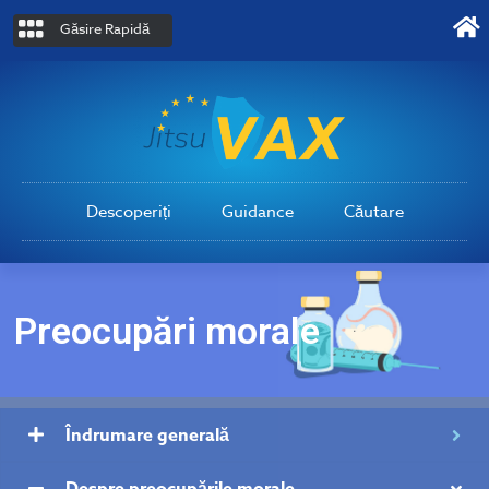
Găsire Rapidă
Descoperiți
Guidance
Căutare
Preocupări morale
Îndrumare generală
Despre preocupările morale