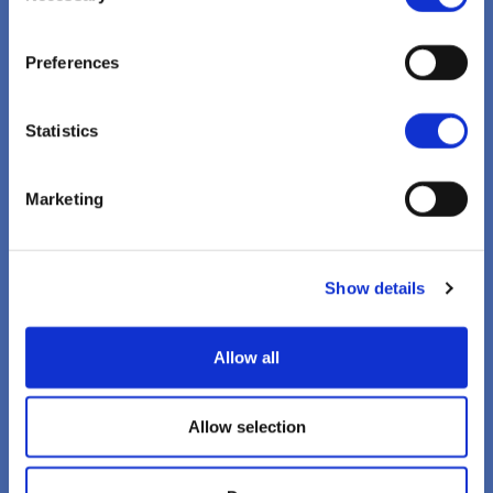
Fragedă
Vizualizați
Preferences
Statistics
Marketing
Show details
Sănătatea nu este o afacere
Allow all
Profiturile Farmaceutice
Sunt Imorale
Allow selection
Vizualizați