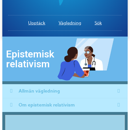
Upptäck
Vägledning
Sök
Epistemisk
relativism
Allmän vägledning
Om epistemisk relativism