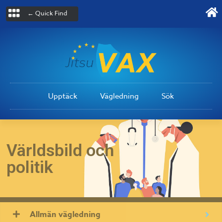
← Quick Find
Upptäck
Vägledning
Sök
Världsbild och
politik
Allmän vägledning