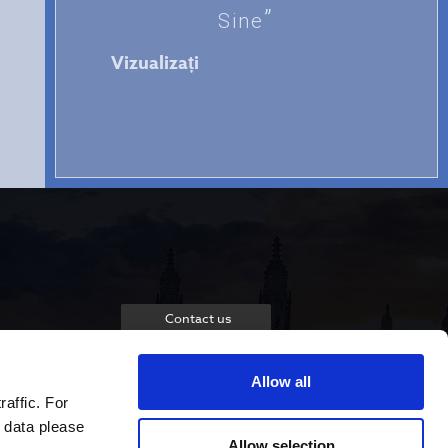
Sine
Vizualizați
Contact us
Allow all
raffic. For
 data please
Allow selection