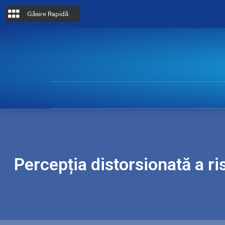
Găsire Rapidă
Percepția distorsionată a ri