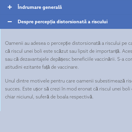
Îndrumare generală
Despre percepția distorsionată a riscului
Oamenii au adesea o percepție distorsionată a riscului pe care
că riscul unei boli este scăzut sau lipsit de importanță. Ac
sau că dezavantajele depășesc beneficiile vaccinării. S-a con
atitudini ezitante față de vaccinare.
Unul dintre motivele pentru care oamenii subestimează riscu
succes. Este ușor să crezi în mod eronat că riscul unei boli
chiar niciunul, suferă de boala respectivă.