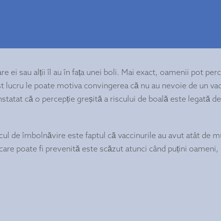
 ei sau alții îl au în fața unei boli. Mai exact, oamenii pot per
est lucru le poate motiva convingerea că nu au nevoie de un va
statat că o percepție greșită a riscului de boală este legată de
l de îmbolnăvire este faptul că vaccinurile au avut atât de m
 care poate fi prevenită este scăzut atunci când puțini oameni,