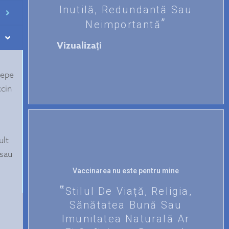
Inutilă, Redundantă Sau
Neimportantă
Vizualizați
cepe
ccin
ult
 sau
Vaccinarea nu este pentru mine
Stilul De Viață, Religia,
Sănătatea Bună Sau
Imunitatea Naturală Ar