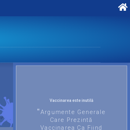
Vaccinarea este inutilă
Argumente Generale
Care Prezintă
Vaccinarea Ca Fiind