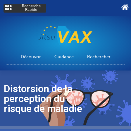
Recherche
Rapide
Découvrir
Guidance
Rechercher
Distorsion de la
perception du
risque de maladie