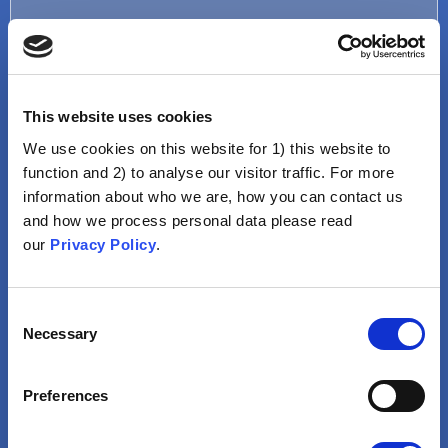
This website uses cookies
We use cookies on this website for 1) this website to
function and 2) to analyse our visitor traffic. For more
information about who we are, how you can contact us
Perception erronée du risque
and how we process personal data please read
our
Privacy Policy
.
Le Rejet Du Risque De
Contracter La Maladie, C'est-
À-Dire Considérer Que Sa
Consent
Survenue N'est Pas
Necessary
Selection
Possible.
Preferences
VOIR