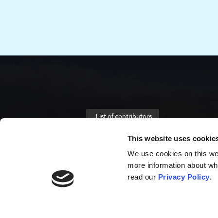
List of contributors
This website uses cookie
We use cookies on this webs
more information about wh
read our
Privacy Policy
.