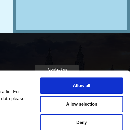
Contact us
Allow all
raffic. For
 data please
Allow selection
Deny