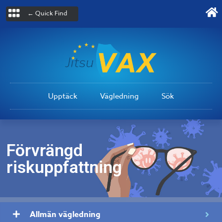
← Quick Find
Upptäck
Vägledning
Sök
Förvrängd
riskuppfattning
Allmän vägledning