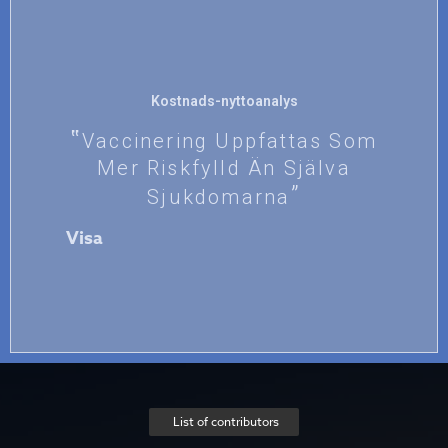
Kostnads-nyttoanalys
Vaccinering Uppfattas Som
Mer Riskfylld Än Själva
Sjukdomarna
Visa
List of contributors