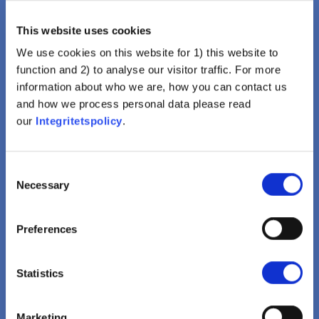
This website uses cookies
We use cookies on this website for 1) this website to
function and 2) to analyse our visitor traffic. For more
information about who we are, how you can contact us
and how we process personal data please read
our
Integritetspolicy
.
Vaccinering är onödig för mig
Livsstil, Religion, God Hälsa
Eller Naturlig Immunitet
Consent
Necessary
Borde Räcka För Att Undvika
Selection
Sjukdomar
Preferences
Visa
Statistics
Marketing