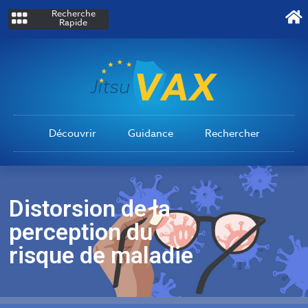
Recherche
Rapide
Découvrir
Guidance
Rechercher
Distorsion de la
perception du
risque de maladie