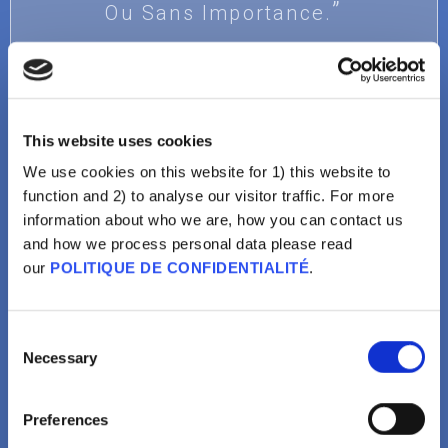
Ou Sans Importance.
VOIR
This website uses cookies
We use cookies on this website for 1) this website to
function and 2) to analyse our visitor traffic. For more
information about who we are, how you can contact us
and how we process personal data please read
our
POLITIQUE DE CONFIDENTIALITÉ
.
La vaccination n'est pas pour moi
Une Bonne Hygiène De Vie,
Consent
Necessary
Selection
La Religion, Être En Bonne
Santé Et Les Défenses
Immunitaires Naturelles
Preferences
Suffiraient À Éviter Les