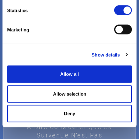
Maladies.
Statistics
VOIR
Marketing
Show details
Allow all
Allow selection
Perception erronée du risque
Le Rejet Du Risque De
Deny
Contracter La Maladie, C'est-
À-Dire Considérer Que Sa
Survenue N'est Pas