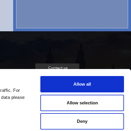
Contact us
Allow all
raffic. For
 data please
Allow selection
Deny