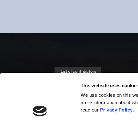
List of contributors
This website uses cookie
We use cookies on this webs
more information about wh
read our
Privacy Policy
.