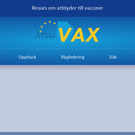
Resurs om attityder till vacciner
Upptäck
Vägledning
Sök