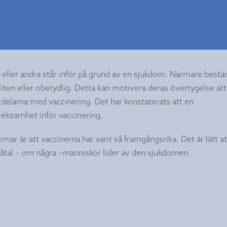
 eller andra står inför på grund av en sjukdom. Närmare best
 liten eller obetydlig. Detta kan motivera deras övertygelse att
rdelarna med vaccinering. Det har konstaterats att en
ksamhet inför vaccinering.
omar är att vaccinerna har varit så framgångsrika. Det är lätt at
fåtal – om några –människor lider av den sjukdomen.