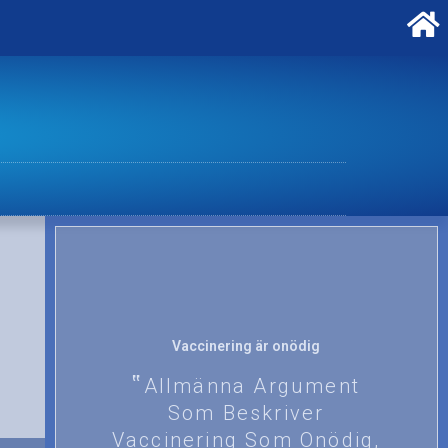
Vaccinering är onödig
Allmänna Argument
Som Beskriver
Vaccinering Som Onödig,