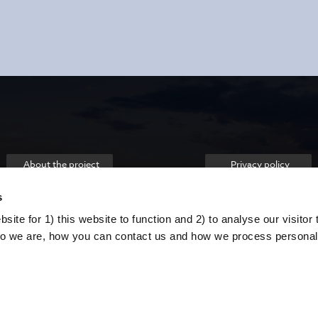
About the project
Privacy policy
s
ite for 1) this website to function and 2) to analyse our visitor t
o we are, how you can contact us and how we process personal