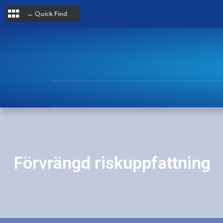
← Quick Find
Förvrängd riskuppfattning