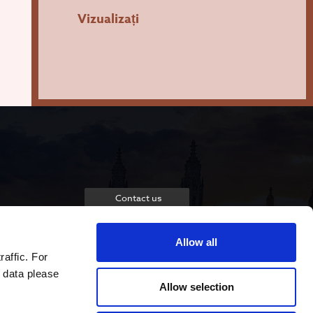
Vizualizați
Contact us
Allow all
raffic. For
 data please
Allow selection