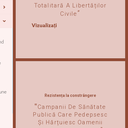
Totalitară A Libertăților
Civile
Vizualizați
nd
e
iune
Rezistența la constrângere
Campanii De Sănătate
Publică Care Pedepsesc
Și Hărțuiesc Oamenii