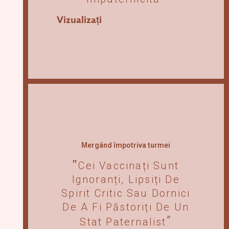
Vizualizați
Mergând împotriva turmei
Cei Vaccinați Sunt
Ignoranți, Lipsiți De
Spirit Critic Sau Dornici
De A Fi Păstoriți De Un
Stat Paternalist