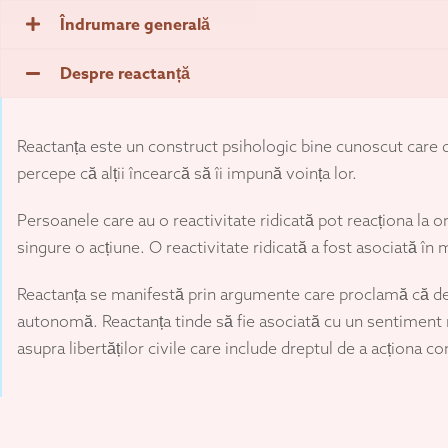
Îndrumare generală
Despre reactanță
Reactanța este un construct psihologic bine cunoscut care d
percepe că alții încearcă să îi impună voința lor.
Persoanele care au o reactivitate ridicată pot reacționa la ori
singure o acțiune. O reactivitate ridicată a fost asociată în
Reactanța se manifestă prin argumente care proclamă că deci
autonomă. Reactanța tinde să fie asociată cu un sentiment r
asupra libertăților civile care include dreptul de a acționa c