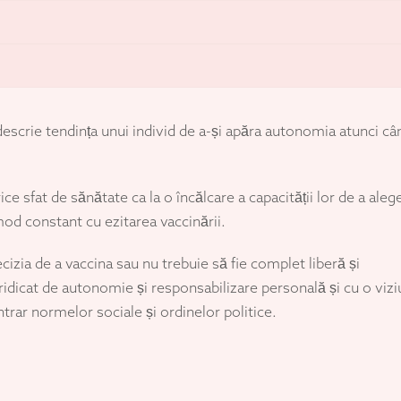
escrie tendința unui individ de a-și apăra autonomia atunci câ
ce sfat de sănătate ca la o încălcare a capacității lor de a aleg
 mod constant cu ezitarea vaccinării.
zia de a vaccina sau nu trebuie să fie complet liberă și
idicat de autonomie și responsabilizare personală și cu o viz
ontrar normelor sociale și ordinelor politice.