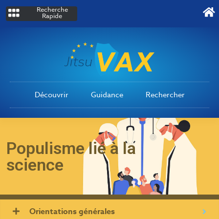
Recherche
Rapide
Découvrir
Guidance
Rechercher
Populisme lié à la
science
Orientations générales