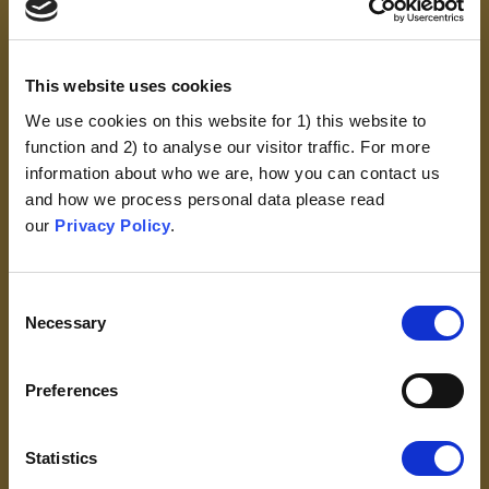
This website uses cookies
We use cookies on this website for 1) this website to
function and 2) to analyse our visitor traffic. For more
Le rejet de la modernité
information about who we are, how you can contact us
Préoccupations Soulevées
and how we process personal data please read
Par Les Communautés Avec
our
Privacy Policy
.
Un Mode De Vie Qui Évite
Les Technologies Modernes
Consent
Necessary
VOIR
Selection
Preferences
Statistics