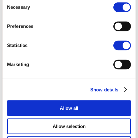
Les Remèdes
Consent
Necessary
Selection
Traditionnels Et Naturels
Ont Un Bilan Similaire En
Termes De Guérison Et
Preferences
D'absence D'effets
Secondaires.
Statistics
VOIR
Marketing
Show details
Allow all
Allow selection
Causalité absurde