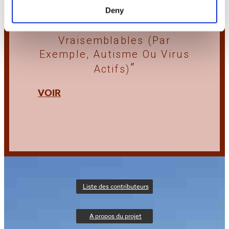
Deny
Effets Secondaires Et
Contaminants Peu
Vraisemblables (par
Exemple, Autisme Ou Virus
Actifs)
VOIR
Liste des contributeurs
A propos du projet