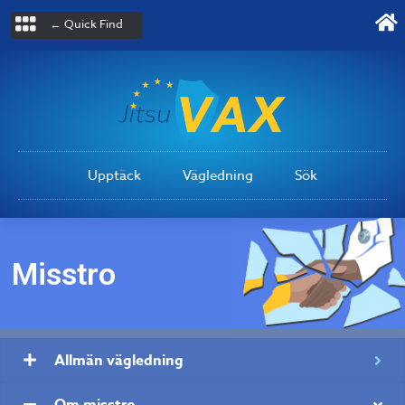
← Quick Find
Upptäck
Vägledning
Sök
Misstro
Allmän vägledning
Om misstro