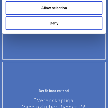
Grupper Med Stor Makt
Förtrycker De Missgynnade
Allow selection
Genom Att Påtvinga
Vaccinering
Deny
Visa
Det är bara en teori
Vetenskapliga
Vaccinstudier Bygger På