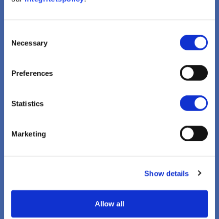
Försumlig hälso- och sjukvård
Consent
Hälsomyndigheterna Är
Necessary
Selection
Inkompetenta Eller
Likgiltiga
Preferences
Visa
Statistics
Marketing
Show details
Marginaliserade grupper
Allow all