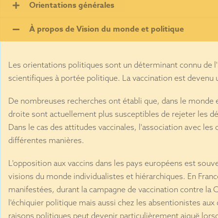
Orientations générales
À propos de Vision du monde et politique
Les orientations politiques sont un déterminant connu de l'
scientifiques à portée politique. La vaccination est devenu
De nombreuses recherches ont établi que, dans le monde en
droite sont actuellement plus susceptibles de rejeter les 
Dans le cas des attitudes vaccinales, l'association avec les 
différentes manières.
L'opposition aux vaccins dans les pays européens est souve
visions du monde individualistes et hiérarchiques. En France
manifestées, durant la campagne de vaccination contre la
l'échiquier politique mais aussi chez les absentionistes aux
raisons politiques peut devenir particulièrement aiguë lorsq