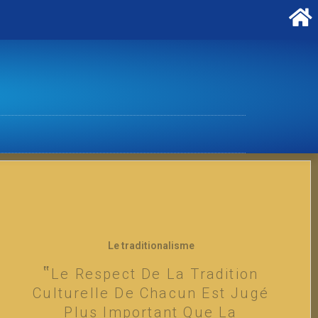
Le traditionalisme
Le Respect De La Tradition
Culturelle De Chacun Est Jugé
Plus Important Que La