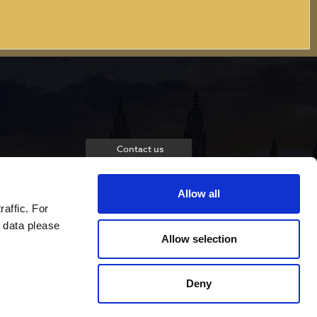
Contact us
Allow all
raffic. For
 data please
Allow selection
Deny