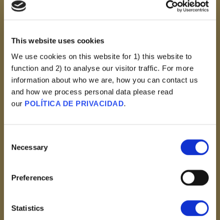
Vacunación.
VER
This website uses cookies
We use cookies on this website for 1) this website to
function and 2) to analyse our visitor traffic. For more
information about who we are, how you can contact us
and how we process personal data please read
our
POLÍTICA DE PRIVACIDAD
.
Consent
Populismo anticientífico
Necessary
Selection
La Ciencia Y Los Científicos
Como Pertenecientes A Una
Preferences
Élite Malintencionada
Opuesta A La "gente
Statistics
Corriente".