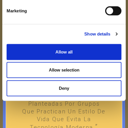
VER
Marketing
Show details
Allow all
Allow selection
Rechazo de la modernidad
Deny
Preocupaciones
Planteadas Por Grupos
Que Practican Un Estilo De
Vida Que Evita La
Tecnología Moderna.