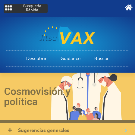
Búsqueda
Rápida
Descubrir
Guidance
Buscar
Cosmovisión y
política
Sugerencias generales