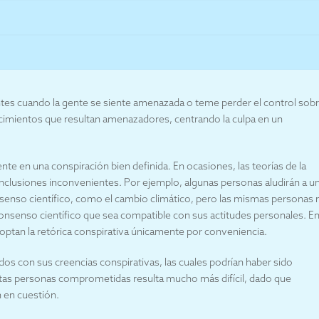
entes cuando la gente se siente amenazada o teme perder el control sob
tecimientos que resultan amenazadores, centrando la culpa en un
e en una conspiración bien definida. En ocasiones, las teorías de la
onclusiones inconvenientes. Por ejemplo, algunas personas aludirán a u
consenso científico, como el cambio climático, pero las mismas personas 
consenso científico que sea compatible con sus actitudes personales. E
optan la retórica conspirativa únicamente por conveniencia.
 con sus creencias conspirativas, las cuales podrían haber sido
estas personas comprometidas resulta mucho más difícil, dado que
n en cuestión.