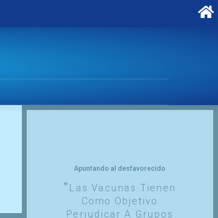
Apuntando al desfavorecido
Las Vacunas Tienen
Como Objetivo
Perjudicar A Grupos