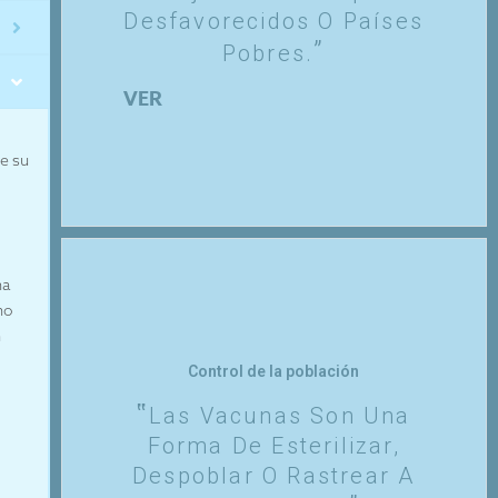
Desfavorecidos O Países
Pobres.
VER
re su
na
no
n
Control de la población
Las Vacunas Son Una
Forma De Esterilizar,
Despoblar O Rastrear A