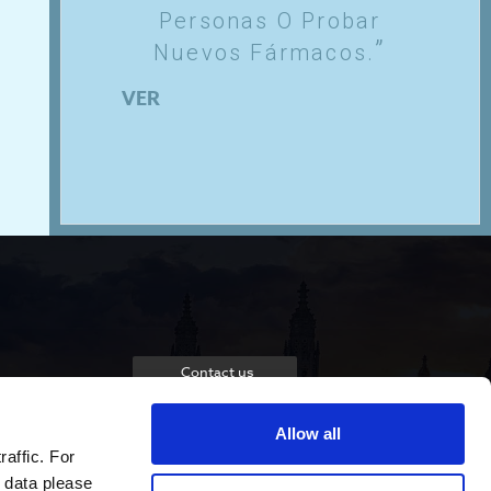
Personas O Probar
Nuevos Fármacos.
VER
Contact us
Allow all
raffic. For
 data please