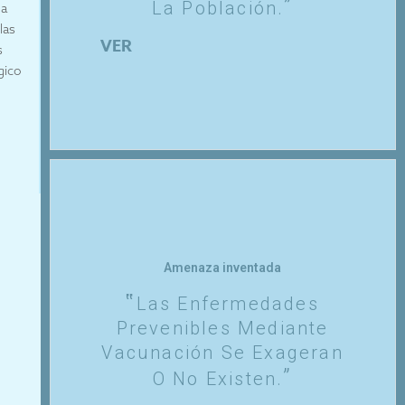
La Población.
 a
las
VER
s
gico
Amenaza inventada
Las Enfermedades
Prevenibles Mediante
Vacunación Se Exageran
O No Existen.