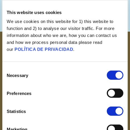
religiosas. Las tasas de vacunación también son
especialmente bajas entre algunas comunidades
This website uses cookies
religiosas fundamentalistas de todo el mundo.
We use cookies on this website for 1) this website to
function and 2) to analyse our visitor traffic. For more
information about who we are, how you can contact us
and how we process personal data please read
our
POLÍTICA DE PRIVACIDAD
.
Consent
La obra de Dios
Necessary
Selection
Las Vacunas Profanan O
Adulteran El Cuerpo
Preferences
Humano, Creado A Imagen Y
Semejanza De Dios.
Statistics
VER
Marketing