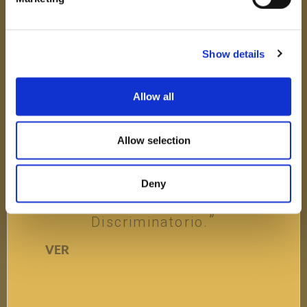
Show details
Allow all
Exenciones religiosas
Allow selection
No Permitir Exenciones
Religiosas A Las Vacunas Se
Deny
Percibe Como
Discriminatorio.
VER