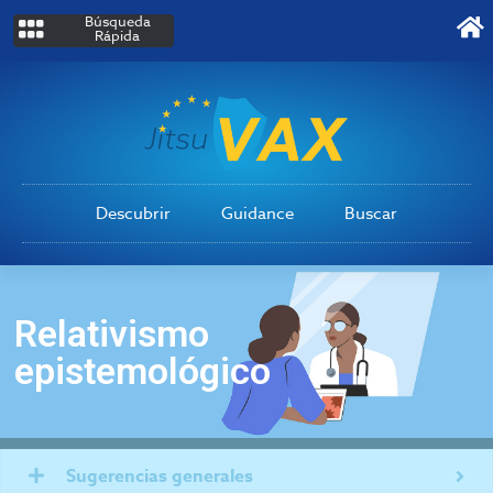
Búsqueda
Rápida
Descubrir
Guidance
Buscar
Relativismo
epistemológico
Sugerencias generales