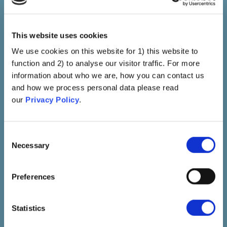
Afirmando Que El
Conocimiento Es Relativo.
This website uses cookies
VER
We use cookies on this website for 1) this website to
function and 2) to analyse our visitor traffic. For more
information about who we are, how you can contact us
and how we process personal data please read
our
Privacy Policy
.
Consent
Necessary
Selection
Epistemología individualista
Preferences
Las Personas Son Expertas
En Su Cuerpo Y En Sus Hijos
Statistics
(por Ejemplo, La Madre
Sabe Más, La Intuición Y El